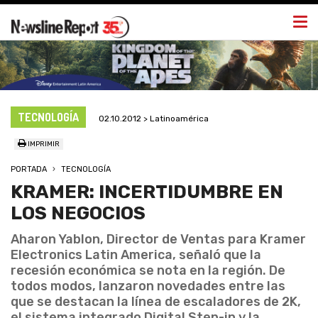
Togg
navi
TECNOLOGÍA
02.10.2012 > Latinoamérica
IMPRIMIR
PORTADA
TECNOLOGÍA
KRAMER: INCERTIDUMBRE EN
LOS NEGOCIOS
Aharon Yablon, Director de Ventas para Kramer
Electronics Latin America, señaló que la
recesión económica se nota en la región. De
todos modos, lanzaron novedades entre las
que se destacan la línea de escaladores de 2K,
el sistema integrado Digital Step-in y la