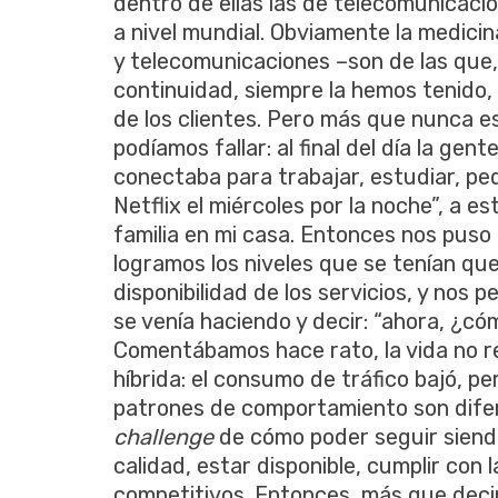
dentro de ellas las de telecomunicaci
a nivel mundial. Obviamente la medici
y telecomunicaciones –son de las que
continuidad, siempre la hemos tenido,
de los clientes. Pero más que nunca 
podíamos fallar: al final del día la ge
conectaba para trabajar, estudiar, pedi
Netflix el miércoles por la noche”, a 
familia en mi casa. Entonces nos puso
logramos los niveles que se tenían que
disponibilidad de los servicios, y nos
se venía haciendo y decir: “ahora, ¿c
Comentábamos hace rato, la vida no r
híbrida: el consumo de tráfico bajó, p
patrones de comportamiento son difer
challenge
de cómo poder seguir siendo 
calidad, estar disponible, cumplir con l
competitivos. Entonces, más que deci