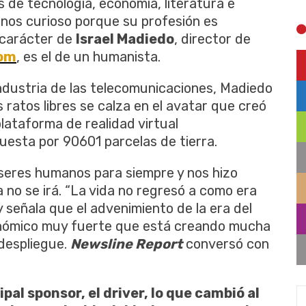
 de tecnología, economía, literatura e
enos curioso porque su profesión es
 carácter de
Israel Madiedo
, director de
com
, es el de un humanista.
ndustria de las telecomunicaciones, Madiedo
ratos libres se calza en el avatar que creó
 plataforma de realidad virtual
esta por 90601 parcelas de tierra.
s seres humanos para siempre y nos hizo
 no se irá. “La vida no regresó a como era
y señala que el advenimiento de la era del
ómico muy fuerte que está creando mucha
 despliegue.
Newsline Report
conversó con
ipal sponsor, el driver, lo que cambió al