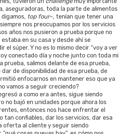
ones, tuvieron un
challenge
muy importante
na, aseguradoras, toda la parte de alimentos
, digamos,
top four
–, tenían que tener una
 siempre nos preocupamos por los servicios
esos años nos pusieron a prueba porque no
nte estaba en su casa y desde ahí se
r el súper. Y no es lo mismo decir “voy a ver
estoy conectado día y noche junto con toda mi
 a prueba, salimos delante de esa prueba,
 dar de disponibilidad de esa prueba, de
 permitió enfocarnos en mantener eso que ya
ómo vamos a seguir creciendo?
egresó a como era antes, sigue siendo
ero no bajó en unidades porque ahora los
entes, entonces nos hace enfrentar el
tan confiables, dar los servicios, dar esa
a oferta al cliente y seguir siendo
r “qué cosas nuevas hay”, es cómo nos