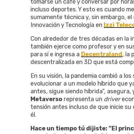
tomarse un café y conversar por horas
incluso deportes. Y esto es cuando m
sumamente técnica y, sin embargo, el
Innovación y Tecnología en
Izzi Tele
Con alrededor de tres décadas en la i
también ejerce como profesor y en sus 
para sí e ingresa a
Decentraland
, la
descentralizada en 3D que está compu
En su visión, la pandemia cambió a lo
evolucionar a un modelo híbrido que ya
antes, sigue siendo híbrida”, asegura, 
Metaverso
representa un
driver
econ
tensión antes incluso de que inicie su
él.
Hace un tiempo tú dijiste: “El princ