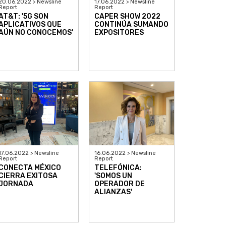
20.06.2022 > Newsline
17.06.2022 > Newsline
Report
Report
AT&T: '5G SON
CAPER SHOW 2022
APLICATIVOS QUE
CONTINÚA SUMANDO
AÚN NO CONOCEMOS'
EXPOSITORES
17.06.2022 > Newsline
16.06.2022 > Newsline
Report
Report
CONECTA MÉXICO
TELEFÓNICA:
CIERRA EXITOSA
'SOMOS UN
JORNADA
OPERADOR DE
ALIANZAS'