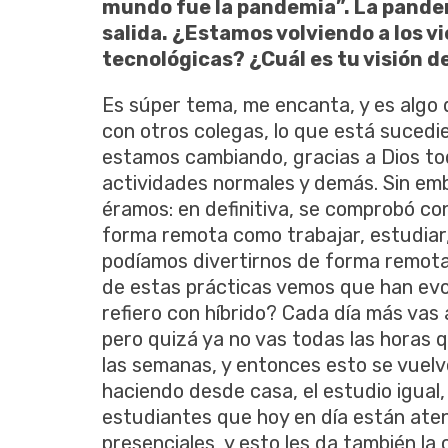
mundo fue la pandemia”. La pandemi
salida. ¿Estamos volviendo a los v
tecnológicas? ¿Cuál es tu visión 
Es súper tema, me encanta, y es algo 
con otros colegas, lo que está sucedi
estamos cambiando, gracias a Dios t
actividades normales y demás. Sin emb
éramos: en definitiva, se comprobó c
forma remota como trabajar, estudiar
podíamos divertirnos de forma remota,
de estas prácticas vemos que han evo
refiero con híbrido? Cada día más vas a
pero quizá ya no vas todas las horas q
las semanas, y entonces esto se vuelv
haciendo desde casa, el estudio igual,
estudiantes que hoy en día están ate
presenciales, y esto les da también l