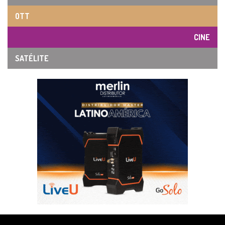
OTT
CINE
SATÉLITE