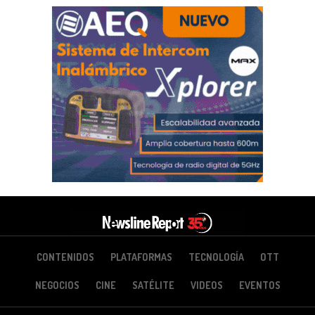
CONTENIDOS
PLATAFORMAS
TECNOLOGÍA
OTT
NEGOCIOS
CINE
SATÉLITE
VIDEOS
EVENTOS