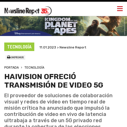
Togg
navi
TECNOLOGÍA
11.01.2023 > Newsline Report
IMPRIMIR
PORTADA
TECNOLOGÍA
HAIVISION OFRECIÓ
TRANSMISIÓN DE VIDEO 5G
El proveedor de soluciones de colaboración
visual y redes de video en tiempo real de
misión crítica ha anunciado que impulsó la
contribución de video en vivo de latencia
ultrabaja a través de un 5G privado red
durante la cobertura de las elecciones