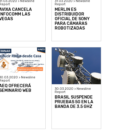
31.03.2020 > Newsline
31.03.2020 > Newsline
Report
Report
AVIXA CANCELA
MERLIN ES
INFOCOMM LAS
DISTRIBUIDOR
VEGAS
OFICIAL DE SONY
PARA CÁMARAS
ROBOTIZADAS
30.03.2020 > Newsline
Report
AEQ OFRECERÁ
30.03.2020 > Newsline
SEMINARIO WEB
Report
BRASIL SUSPENDE
PRUEBAS 5G EN LA
BANDA DE 3.5 GHZ