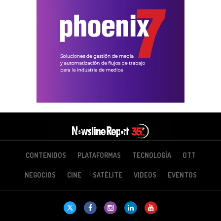
CONTENIDOS
PLATAFORMAS
TECNOLOGÍA
OTT
NEGOCIOS
CINE
SATÉLITE
VIDEOS
EVENTOS