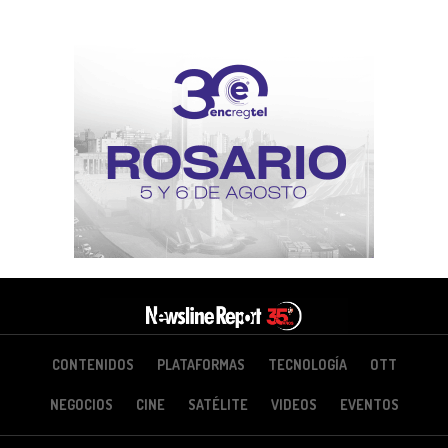
CONTENIDOS
PLATAFORMAS
TECNOLOGÍA
OTT
NEGOCIOS
CINE
SATÉLITE
VIDEOS
EVENTOS