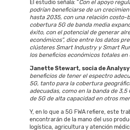
El estudio señala: “
Con el apoyo regul
podrían beneficiarse de un crecimient
hasta 2035, con una relación costo-be
cobertura 5G de banda media expandid
éxito, con el potencial de generar alr
económicos”, dice entre los datos pre
clústeres Smart Industry y Smart Rur
los beneficios económicos totales e
Janette Stewart, socia de Analys
beneficios de tener el espectro adec
5G, tanto para la cobertura geográfic
adecuadas, como en la banda de 3,5 
de 5G de alta capacidad en otros mer
Y, en lo que a 5G FWA refiere, este tr
encontrarán de la mano del uso product
logística, agricultura y atención médic