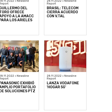
28.11.2022 > Newsline
28.11.2022 > Newsline
Report
Report
GUILLERMO DEL
BRASIL: TELECOM
TORO OFRECE
CIERRA ACUERDO
APOYO A LA AMACC
CON V.TAL
PARA LOS ARIELES
28.11.2022 > Newsline
28.11.2022 > Newsline
Report
Report
PANASONIC EXHIBIÓ
LANZA VODAFONE
AMPLIO PORTAFOLIO
'HOGAR 5G'
DE SOLUCIONES PTZ