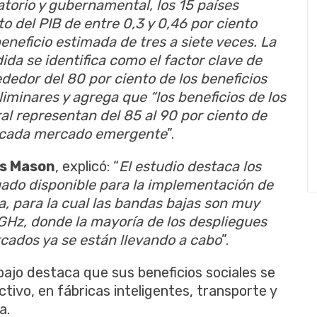
atorio y gubernamental, los 15 países
o del PIB de entre 0,3 y 0,46 por ciento
neficio estimada de tres a siete veces. La
a se identifica como el factor clave de
ededor del 80 por ciento de los beneficios
liminares y agrega que “los beneficios de los
al representan del 85 al 90 por ciento de
n cada mercado emergente
”.
ys Mason
, explicó: “
El estudio destaca los
uado disponible para la implementación de
a, para la cual las bandas bajas son muy
GHz, donde la mayoría de los despliegues
cados ya se están llevando a cabo
”.
abajo destaca que sus beneficios sociales se
ivo, en fábricas inteligentes, transporte y
a.