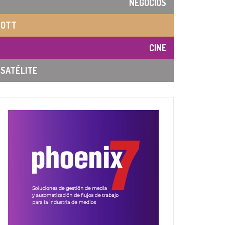
NEGOCIOS
OTT
CINE
SATÉLITE