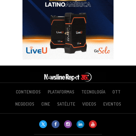
CONTENIDOS
PLATAFORMAS
TECNOLOGÍA
OTT
NEGOCIOS
CINE
SATÉLITE
VIDEOS
EVENTOS