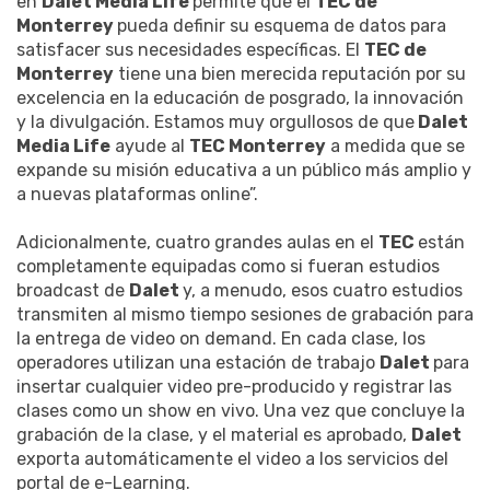
en
Dalet Media Life
permite que el
TEC de
Monterrey
pueda definir su esquema de datos para
satisfacer sus necesidades específicas. El
TEC de
Monterrey
tiene una bien merecida reputación por su
excelencia en la educación de posgrado, la innovación
y la divulgación. Estamos muy orgullosos de que
Dalet
Media Life
ayude al
TEC Monterrey
a medida que se
expande su misión educativa a un público más amplio y
a nuevas plataformas online”.
Adicionalmente, cuatro grandes aulas en el
TEC
están
completamente equipadas como si fueran estudios
broadcast de
Dalet
y, a menudo, esos cuatro estudios
transmiten al mismo tiempo sesiones de grabación para
la entrega de video on demand. En cada clase, los
operadores utilizan una estación de trabajo
Dalet
para
insertar cualquier video pre-producido y registrar las
clases como un show en vivo. Una vez que concluye la
grabación de la clase, y el material es aprobado,
Dalet
exporta automáticamente el video a los servicios del
portal de e-Learning.