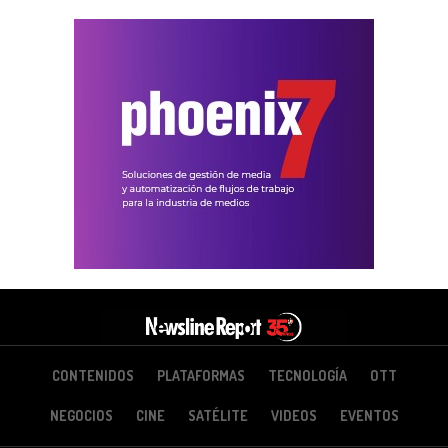
CONTENIDOS
PLATAFORMAS
TECNOLOGÍA
OTT
NEGOCIOS
CINE
SATÉLITE
VIDEOS
EVENTOS