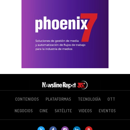
CONTENIDOS
PLATAFORMAS
TECNOLOGÍA
OTT
NEGOCIOS
CINE
SATÉLITE
VIDEOS
EVENTOS