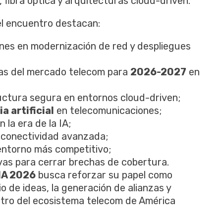
 fibra óptica y arquitecturas cloud-driven.
del encuentro destacan:
iones en modernización de red y despliegues
ivas del mercado telecom para
2026-2027
en
uctura segura en entornos cloud-driven;
a artificial
en telecomunicaciones;
n la era de la IA;
 conectividad avanzada;
entorno más competitivo;
vas para cerrar brechas de cobertura.
A 2026
busca reforzar su papel como
o de ideas, la generación de alianzas y
tro del ecosistema telecom de América