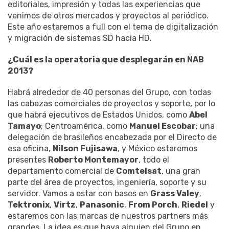
editoriales, impresión y todas las experiencias que
venimos de otros mercados y proyectos al periódico.
Este año estaremos a full con el tema de digitalización
y migración de sistemas SD hacia HD.
¿Cuál es la operatoria que desplegarán en NAB
2013?
Habrá alrededor de 40 personas del Grupo, con todas
las cabezas comerciales de proyectos y soporte, por lo
que habrá ejecutivos de Estados Unidos, como
Abel
Tamayo
; Centroamérica, como
Manuel Escobar
; una
delegación de brasileños encabezada por el Directo de
esa oficina,
Nilson Fujisawa
, y México estaremos
presentes
Roberto Montemayor
, todo el
departamento comercial de
Comtelsat
, una gran
parte del área de proyectos, ingeniería, soporte y su
servidor. Vamos a estar con bases en
Grass Valey
,
Tektronix
,
Virtz
,
Panasonic
,
From Porch
,
Riedel
y
estaremos con las marcas de nuestros partners más
grandes. La idea es que haya alguien del Grupo en