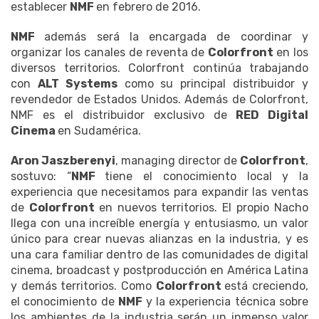
establecer
NMF
en febrero de 2016.
NMF
además será la encargada de coordinar y
organizar los canales de reventa de
Colorfront
en los
diversos territorios. Colorfront continúa trabajando
con
ALT Systems
como su principal distribuidor y
revendedor de Estados Unidos. Además de Colorfront,
NMF es el distribuidor exclusivo de
RED Digital
Cinema
en Sudamérica.
Aron Jaszberenyi
, managing director de
Colorfront
,
sostuvo: “
NMF
tiene el conocimiento local y la
experiencia que necesitamos para expandir las ventas
de
Colorfront
en nuevos territorios. El propio Nacho
llega con una increíble energía y entusiasmo, un valor
único para crear nuevas alianzas en la industria, y es
una cara familiar dentro de las comunidades de digital
cinema, broadcast y postproducción en América Latina
y demás territorios. Como
Colorfront
está creciendo,
el conocimiento de
NMF
y la experiencia técnica sobre
los ambientes de la industria serán un inmenso valor