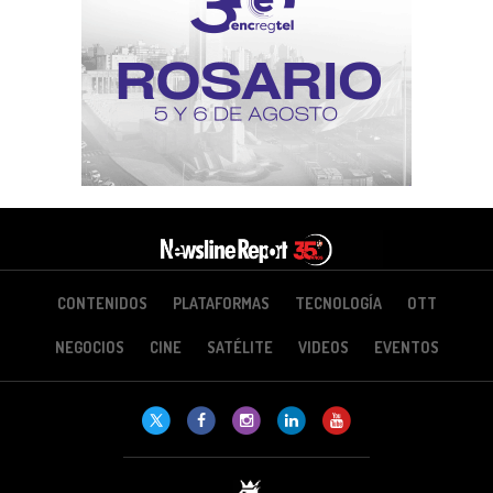
CONTENIDOS
PLATAFORMAS
TECNOLOGÍA
OTT
NEGOCIOS
CINE
SATÉLITE
VIDEOS
EVENTOS