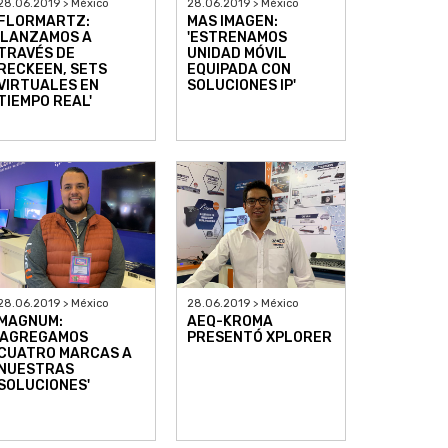
28.06.2019 > México
28.06.2019 > México
FLORMARTZ:
MAS IMAGEN:
'LANZAMOS A
'ESTRENAMOS
TRAVÉS DE
UNIDAD MÓVIL
RECKEEN, SETS
EQUIPADA CON
VIRTUALES EN
SOLUCIONES IP'
TIEMPO REAL'
28.06.2019 > México
28.06.2019 > México
MAGNUM:
AEQ-KROMA
'AGREGAMOS
PRESENTÓ XPLORER
CUATRO MARCAS A
NUESTRAS
SOLUCIONES'