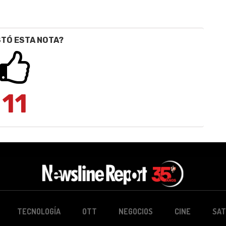
STÓ ESTA NOTA?
11
TECNOLOGÍA
OTT
NEGOCIOS
CINE
SAT