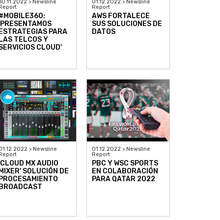
30.11.2022 > Newsline
01.12.2022 > Newsline
Report
Report
#MOBILE360:
AWS FORTALECE
'PRESENTAMOS
SUS SOLUCIONES DE
ESTRATEGIAS PARA
DATOS
LAS TELCOS Y
SERVICIOS CLOUD'
01.12.2022 > Newsline
01.12.2022 > Newsline
Report
Report
'CLOUD MX AUDIO
PBC Y WSC SPORTS
MIXER' SOLUCIÓN DE
EN COLABORACIÓN
PROCESAMIENTO
PARA QATAR 2022
BROADCAST