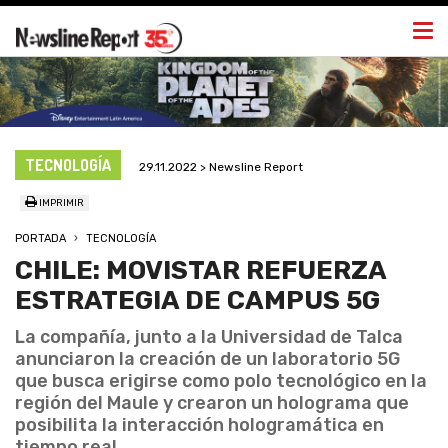
Togg
navi
TECNOLOGÍA
29.11.2022 > Newsline Report
IMPRIMIR
PORTADA
TECNOLOGÍA
CHILE: MOVISTAR REFUERZA
ESTRATEGIA DE CAMPUS 5G
La compañía, junto a la Universidad de Talca
anunciaron la creación de un laboratorio 5G
que busca erigirse como polo tecnológico en la
región del Maule y crearon un holograma que
posibilita la interacción hologramática en
tiempo real.