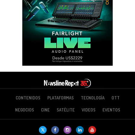
CONTENIDOS
PLATAFORMAS
TECNOLOGÍA
OTT
NEGOCIOS
CINE
SATÉLITE
VIDEOS
EVENTOS