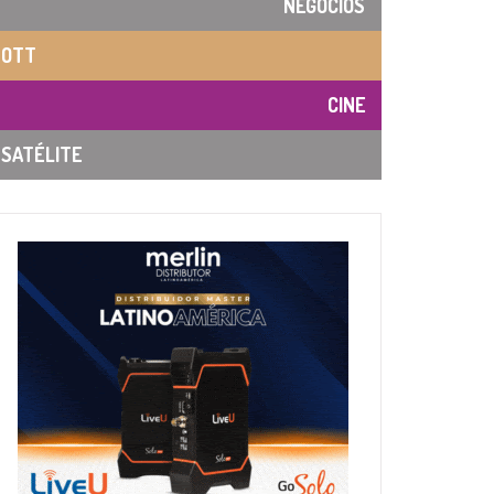
NEGOCIOS
OTT
CINE
SATÉLITE