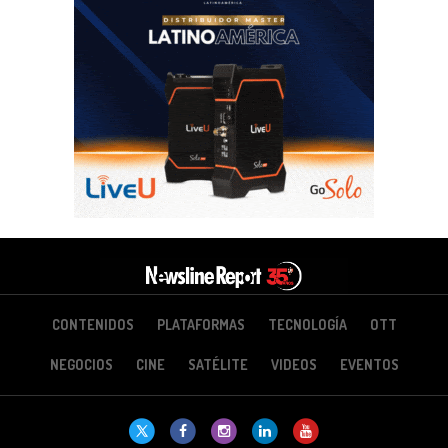
CONTENIDOS
PLATAFORMAS
TECNOLOGÍA
OTT
NEGOCIOS
CINE
SATÉLITE
VIDEOS
EVENTOS