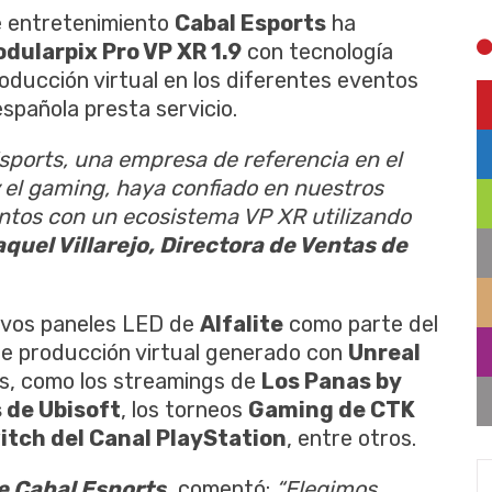
e entretenimiento
Cabal Esports
ha
odularpix Pro VP XR 1.9
con tecnología
oducción virtual en los diferentes eventos
spañola presta servicio.
ports, una empresa de referencia en el
 el gaming, haya confiado en nuestros
ntos con un ecosistema VP XR utilizando
quel Villarejo, Directora de Ventas de
uevos paneles LED de
Alfalite
como parte del
e producción virtual generado con
Unreal
os, como los streamings de
Los Panas by
 de Ubisoft
, los torneos
Gaming de CTK
itch del Canal PlayStation
, entre otros.
e Cabal Esports,
comentó:
“Elegimos