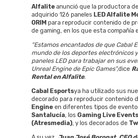
Alfalite
anunció que la productora d
adquirido 126 paneles
LED Alfalite M
ORIM
para reproducir contenido de pr
de gaming, en los que esta compañía e
“Estamos encantados de que Cabal Es
mundo de los deportes electrónicos y
paneles LED para trabajar en sus eve
Unreal Engine de Epic Games”,
dice
Ra
Rental en Alfalite
.
Cabal Esports
ya ha utilizado sus n
decorado para reproducir contenido d
Engine
en diferentes tipos de event
Santalucía
, los
Gaming Live Events
(Atresmedia)
, y los decorados de
Tw
A su vez,
Juan José Boronat, CEO d