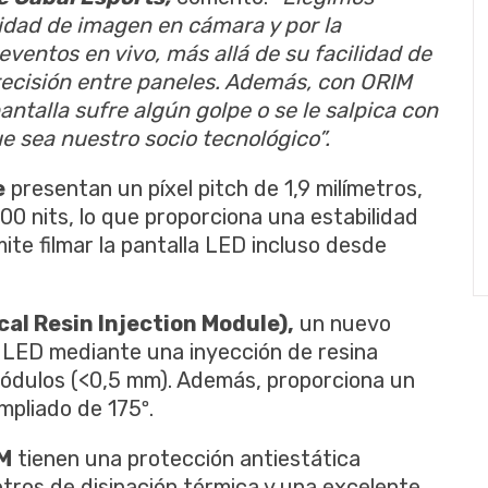
lidad de imagen en cámara y por la
eventos en vivo, más allá de su facilidad de
recisión entre paneles. Además, con ORIM
ntalla sufre algún golpe o se le salpica con
e sea nuestro socio tecnológico”.
e
presentan un píxel pitch de 1,9 milímetros,
900 nits, lo que proporciona una estabilidad
mite filmar la pantalla LED incluso desde
cal Resin Injection Module),
un nuevo
s LED mediante una inyección de resina
módulos (<0,5 mm). Además, proporciona un
ampliado de 175º.
IM
tienen una protección antiestática
tros de disipación térmica y una excelente