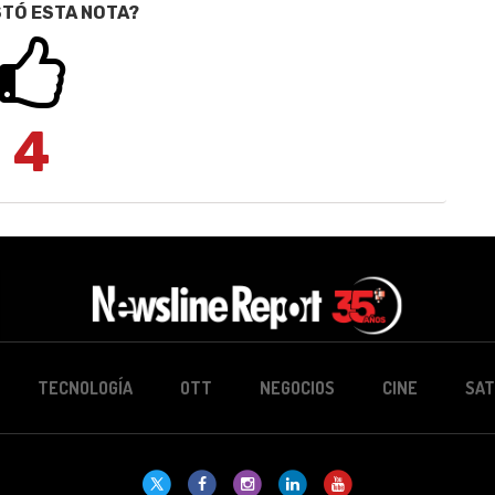
STÓ ESTA NOTA?
4
TECNOLOGÍA
OTT
NEGOCIOS
CINE
SAT