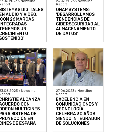
27.06.2023 > Newsline
23.06.2023 > Newsline
Report
Report
SISTEMAS DIGITALES
QNAP SYSTEMS:
EN AUDIO Y VIDEO:
'DESARROLLAMOS
'CON 26 MARCAS
TENDENCIAS DE
INTEGRADAS
CIBERSEGURIDAD AL
TENEMOS UN
ALMACENAMIENTO
CRECIMIENTO
DE DATOS'
SOSTENIDO'
23.06.2023 > Newsline
27.06.2023 > Newsline
Report
Report
CHRISTIE ALCANZA
EXCELENCIA EN
ACUERDO CON
COMUNICACIONES Y
ODEON MULTICINES
TECNOLOGÍA
PARA SISTEMA DE
CELEBRA 30 AÑOS
PROYECCIÓN EN
SIENDO INTEGRADOR
CINES DE ESPAÑA
DE SOLUCIONES