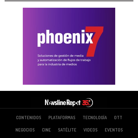
CONTENIDOS
PLATAFORMAS
TECNOLOGÍA
OTT
NEGOCIOS
CINE
SATÉLITE
VIDEOS
EVENTOS