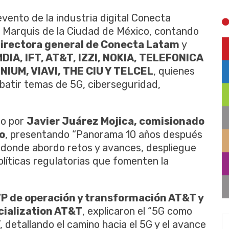
evento de la industria digital Conecta
l Marquis de la Ciudad de México, contando
directora general de Conecta Latam
y
DIA, IFT, AT&T, IZZI, NOKIA, TELEFONICA
IUM, VIAVI, THE CIU Y TELCEL
, quienes
batir temas de 5G, ciberseguridad,
bo por
Javier Juárez Mojica, comisionado
o
, presentando “Panorama 10 años después
 donde abordo retos y avances, despliegue
olíticas regulatorias que fomenten la
VP de operación y transformación AT&T y
cialization AT&T
, explicaron el “5G como
 detallando el camino hacia el 5G y el avance