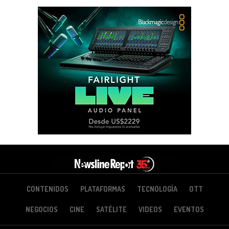
CONTENIDOS
PLATAFORMAS
TECNOLOGÍA
OTT
NEGOCIOS
CINE
SATÉLITE
VIDEOS
EVENTOS