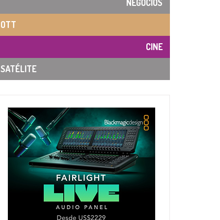
NEGOCIOS
OTT
CINE
SATÉLITE