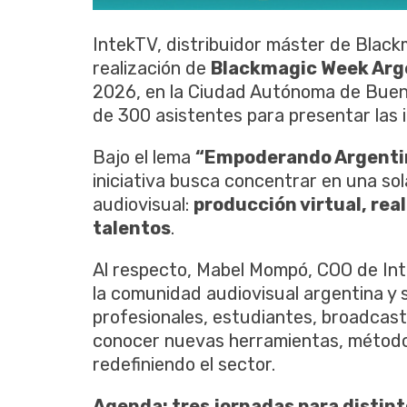
IntekTV, distribuidor máster de Black
realización de
Blackmagic Week Arg
2026, en la Ciudad Autónoma de Bueno
de 300 asistentes para presentar las 
Bajo el lema
“Empoderando Argentin
iniciativa busca concentrar en una sola
audiovisual:
producción virtual, rea
talentos
.
Al respecto, Mabel Mompó, COO de Inte
la comunidad audiovisual argentina y 
profesionales, estudiantes, broadcast
conocer nuevas herramientas, método
redefiniendo el sector.
Agenda: tres jornadas para distint