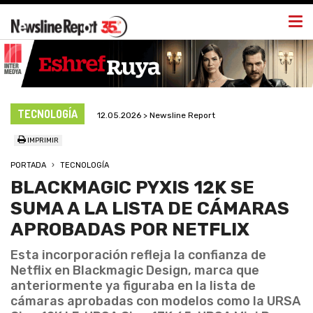
Togg
navi
TECNOLOGÍA
12.05.2026 > Newsline Report
IMPRIMIR
PORTADA
TECNOLOGÍA
BLACKMAGIC PYXIS 12K SE
SUMA A LA LISTA DE CÁMARAS
APROBADAS POR NETFLIX
Esta incorporación refleja la confianza de
Netflix en Blackmagic Design, marca que
anteriormente ya figuraba en la lista de
cámaras aprobadas con modelos como la URSA