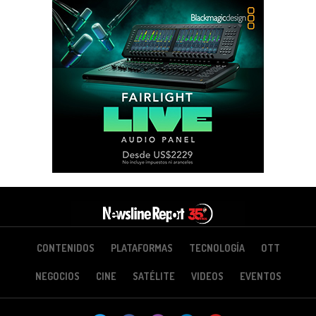
CONTENIDOS
PLATAFORMAS
TECNOLOGÍA
OTT
NEGOCIOS
CINE
SATÉLITE
VIDEOS
EVENTOS