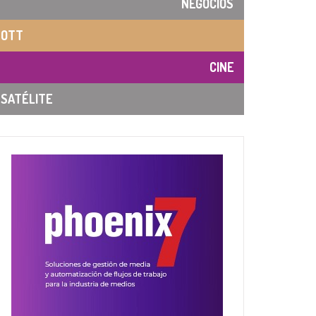
NEGOCIOS
OTT
CINE
SATÉLITE