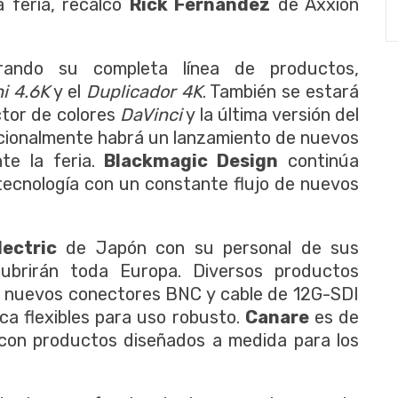
a feria, recalcó
Rick Fernandez
de Axxion
ando su completa línea de productos,
i 4.6K
y el
Duplicador 4K
. También se estará
ctor de colores
DaVinci
y la última versión del
icionalmente habrá un lanzamiento de nuevos
te la feria.
Blackmagic Design
continúa
tecnología con un constante flujo de nuevos
ectric
de Japón con su personal de sus
ubrirán toda Europa. Diversos productos
s nuevos conectores BNC y cable de 12G-SDI
ica flexibles para uso robusto.
Canare
es de
a con productos diseñados a medida para los