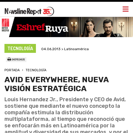
Togg
navi
TECNOLOGÍA
04.06.2013 > Latinoamérica
IMPRIMIR
PORTADA
TECNOLOGÍA
AVID EVERYWHERE, NUEVA
VISIÓN ESTRATÉGICA
Louis Hernandez Jr., Presidente y CEO de Avid,
sostiene que mediante el nuevo concepto la
compañía estimula la distribución
multiplataforma, al tiempo que reconoció que
se enfocarán más en Latinoamérica por la
amplitud y diversidad de sus mercados, y por el