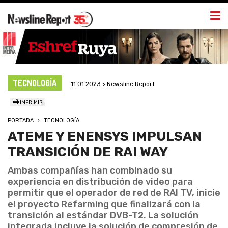
Togg
navi
TECNOLOGÍA
11.01.2023 > Newsline Report
IMPRIMIR
PORTADA
TECNOLOGÍA
ATEME Y ENENSYS IMPULSAN
TRANSICIÓN DE RAI WAY
Ambas compañías han combinado su
experiencia en distribución de video para
permitir que el operador de red de RAI TV, inicie
el proyecto Refarming que finalizará con la
transición al estándar DVB-T2. La solución
integrada incluye la solución de compresión de