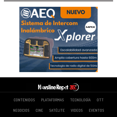
CONTENIDOS
PLATAFORMAS
TECNOLOGÍA
OTT
NEGOCIOS
CINE
SATÉLITE
VIDEOS
EVENTOS