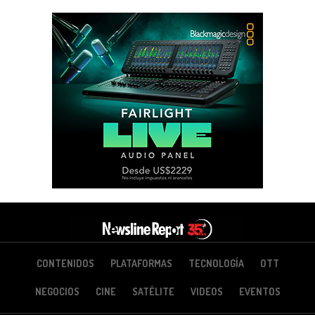
CONTENIDOS
PLATAFORMAS
TECNOLOGÍA
OTT
NEGOCIOS
CINE
SATÉLITE
VIDEOS
EVENTOS