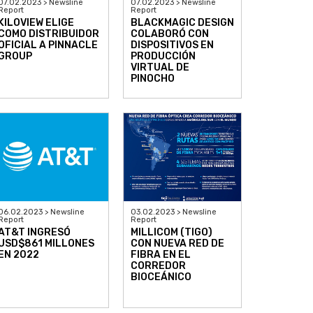
07.02.2023 > Newsline
07.02.2023 > Newsline
Report
Report
KILOVIEW ELIGE
BLACKMAGIC DESIGN
COMO DISTRIBUIDOR
COLABORÓ CON
OFICIAL A PINNACLE
DISPOSITIVOS EN
GROUP
PRODUCCIÓN
VIRTUAL DE
PINOCHO
03.02.2023 > Newsline
06.02.2023 > Newsline
Report
Report
MILLICOM (TIGO)
AT&T INGRESÓ
CON NUEVA RED DE
USD$861 MILLONES
FIBRA EN EL
EN 2022
CORREDOR
BIOCEÁNICO