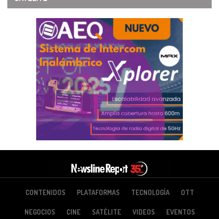
CONTENIDOS
PLATAFORMAS
TECNOLOGÍA
OTT
NEGOCIOS
CINE
SATÉLITE
VIDEOS
EVENTOS