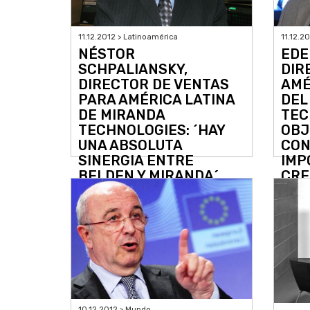
11.12.2012 > Latinoamérica
11.12.2
NÉSTOR
EDE
SCHPALIANSKY,
DIR
DIRECTOR DE VENTAS
AMÉ
PARA AMÉRICA LATINA
DEL
DE MIRANDA
TEC
TECHNOLOGIES: ´HAY
OBJ
UNA ABSOLUTA
CON
SINERGIA ENTRE
IMP
BELDEN Y MIRANDA´
CRE
LAT
10.12.2012 > Mundo