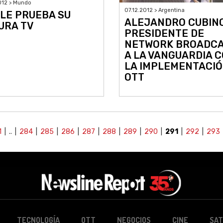
012 > Mundo
07.12.2012 > Argentina
LE PRUEBA SU
ALEJANDRO CUBINO
URA TV
PRESIDENTE DE
NETWORK BROADCA
A LA VANGUARDIA 
LA IMPLEMENTACI
OTT
1
| .. |
284
|
285
|
286
|
287
|
288
|
289
|
290
|
291
|
292
|
293
TECNOLOGÍA
OTT
NEGOCIOS
CINE
SAT