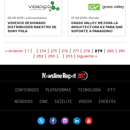
05.08.2013 > Latinoamérica
01.08.2013 > Mundo
VIDIEXCO DESIGNADO
GRASS VALLEY MEJORA LA
DISTRIBUIDOR MAESTRO DE
ARQUITECTURA K2 PARA DAR
SONY PSLA
SOPORTE A PANASONIC
« Anterior
|
1
| .. |
274
|
275
|
276
|
277
|
278
|
279
|
280
|
281
|
282
|
283
| .. |
293
|
Siguiente »
CONTENIDOS
PLATAFORMAS
TECNOLOGÍA
OTT
NEGOCIOS
CINE
SATÉLITE
VIDEOS
EVENTOS