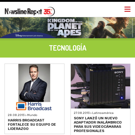
Togg
navi
TECNOLOGÍA
27.08.2013 > Latinoamérica
28.08.2013 > Mundo
SONY LANZÓ UN NUEVO
HARRIS BROADCAST
ADAPTADOR INALÁMBRICO
FORTALECE SU EQUIPO DE
PARA SUS VIDEOCÁMARAS
LIDERAZGO
PROFESIONALES