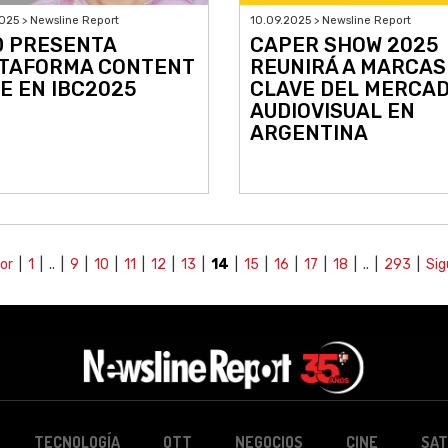
025 > Newsline Report
10.09.2025 > Newsline Report
D PRESENTA
CAPER SHOW 2025
TAFORMA CONTENT
REUNIRÁ A MARCAS
E EN IBC2025
CLAVE DEL MERCA
AUDIOVISUAL EN
ARGENTINA
or
|
1
| .. |
9
|
10
|
11
|
12
|
13
|
14
|
15
|
16
|
17
|
18
| .. |
293
|
Sig
TECNOLOGÍA
OTT
NEGOCIOS
CINE
SAT