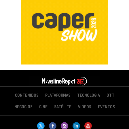
CONTENIDOS
PLATAFORMAS
TECNOLOGÍA
OTT
NEGOCIOS
CINE
SATÉLITE
VIDEOS
EVENTOS