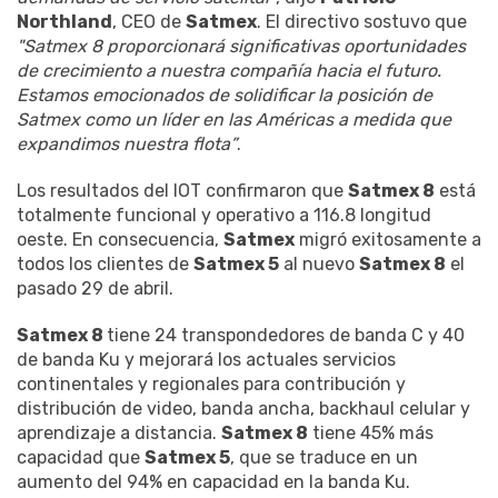
Northland
, CEO de
Satmex
. El directivo sostuvo que
"Satmex 8 proporcionará significativas oportunidades
de crecimiento a nuestra compañía hacia el futuro.
Estamos emocionados de solidificar la posición de
Satmex como un líder en las Américas a medida que
expandimos nuestra flota”
.
Los resultados del IOT confirmaron que
Satmex 8
está
totalmente funcional y operativo a 116.8 longitud
oeste. En consecuencia,
Satmex
migró exitosamente a
todos los clientes de
Satmex 5
al nuevo
Satmex 8
el
pasado 29 de abril.
Satmex 8
tiene 24 transpondedores de banda C y 40
de banda Ku y mejorará los actuales servicios
continentales y regionales para contribución y
distribución de video, banda ancha, backhaul celular y
aprendizaje a distancia.
Satmex 8
tiene 45% más
capacidad que
Satmex 5
, que se traduce en un
aumento del 94% en capacidad en la banda Ku.