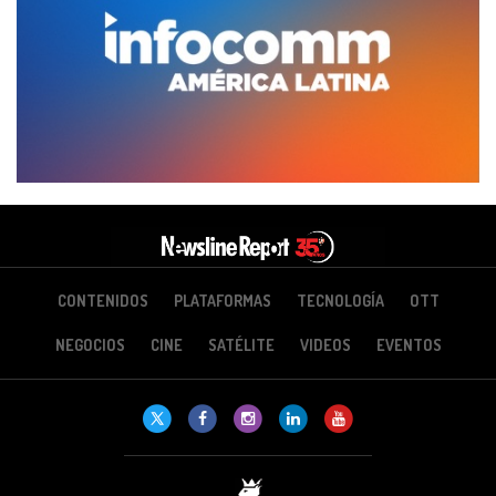
CONTENIDOS
PLATAFORMAS
TECNOLOGÍA
OTT
NEGOCIOS
CINE
SATÉLITE
VIDEOS
EVENTOS