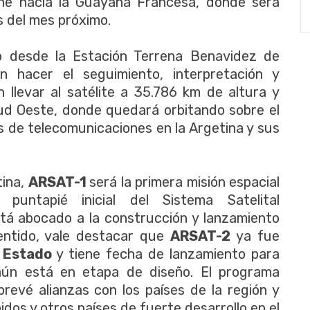
he hacia la Guayana Francesa, donde será
s del mes próximo.
 desde la Estación Terrena Benavidez de
rán hacer el seguimiento, interpretación y
llevar al satélite a 35.786 km de altura y
itud Oeste, donde quedará orbitando sobre el
os de telecomunicaciones en la Argetina y sus
tina,
ARSAT-1
será la primera misión espacial
puntapié inicial del Sistema Satelital
stá abocado a la construcción y lanzamiento
entido, vale destacar que
ARSAT-2
ya fue
l Estado
y tiene fecha de lanzamiento para
ún está en etapa de diseño. El programa
prevé alianzas con los países de la región y
dos y otros países de fuerte desarrollo en el