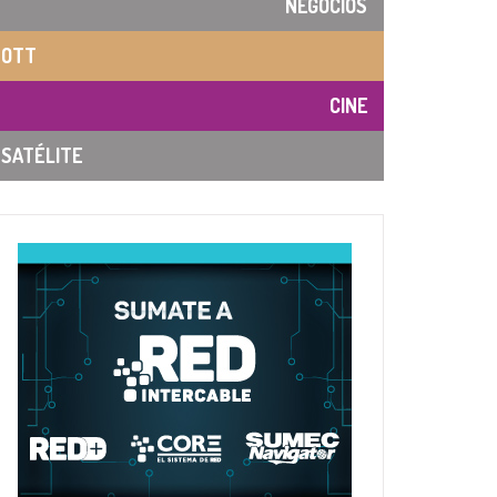
NEGOCIOS
OTT
CINE
SATÉLITE