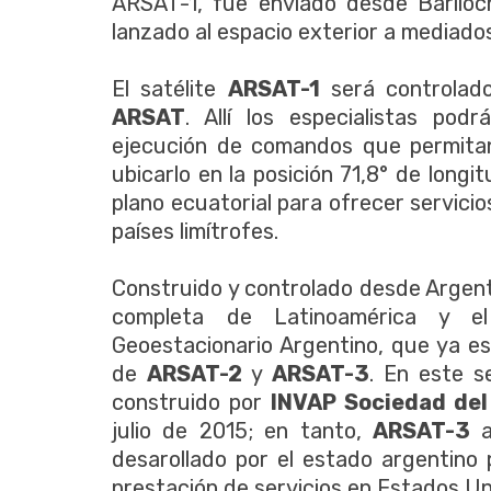
ARSAT-1, fue enviado desde Bariloc
lanzado al espacio exterior a mediado
El satélite
ARSAT-1
será controlado
ARSAT
. Allí los especialistas pod
ejecución de comandos que permitan 
ubicarlo en la posición 71,8° de long
plano ecuatorial para ofrecer servici
países limítrofes.
Construido y controlado desde Argen
completa de Latinoamérica y el 
Geoestacionario Argentino, que ya e
de
ARSAT-2
y
ARSAT-3
. En este s
construido por
INVAP Sociedad de
julio de 2015; en tanto,
ARSAT-3
a
desarollado por el estado argentino 
prestación de servicios en Estados Uni