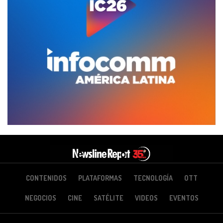
CONTENIDOS
PLATAFORMAS
TECNOLOGÍA
OTT
NEGOCIOS
CINE
SATÉLITE
VIDEOS
EVENTOS