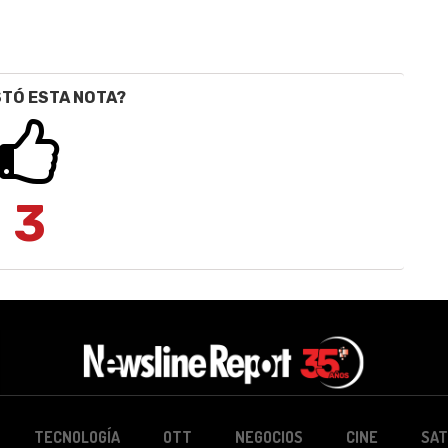
STÓ ESTA NOTA?
3
TECNOLOGÍA
OTT
NEGOCIOS
CINE
SAT