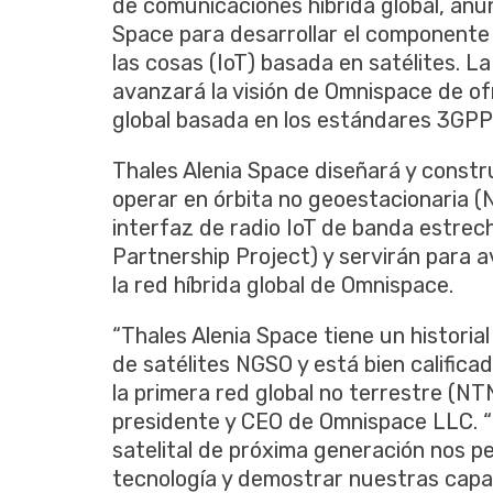
de comunicaciones híbrida global, anu
Space para desarrollar el componente 
las cosas (IoT) basada en satélites. 
avanzará la visión de Omnispace de o
global basada en los estándares 3GPP
Thales Alenia Space diseñará y constru
operar en órbita no geoestacionaria (NG
interfaz de radio IoT de banda estrec
Partnership Project) y servirán para a
la red híbrida global de Omnispace.
“Thales Alenia Space tiene un historial
de satélites NGSO y está bien califica
la primera red global no terrestre (N
presidente y CEO de Omnispace LLC. “
satelital de próxima generación nos p
tecnología y demostrar nuestras cap