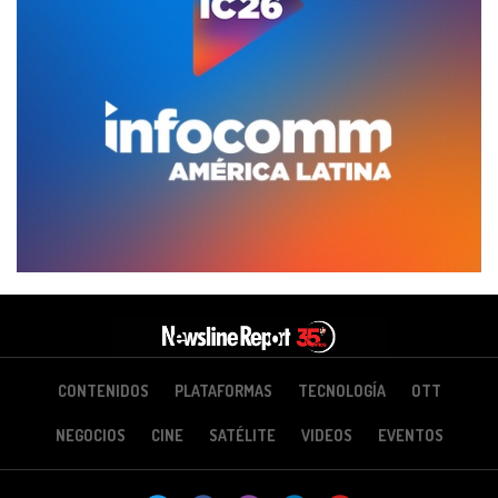
CONTENIDOS
PLATAFORMAS
TECNOLOGÍA
OTT
NEGOCIOS
CINE
SATÉLITE
VIDEOS
EVENTOS