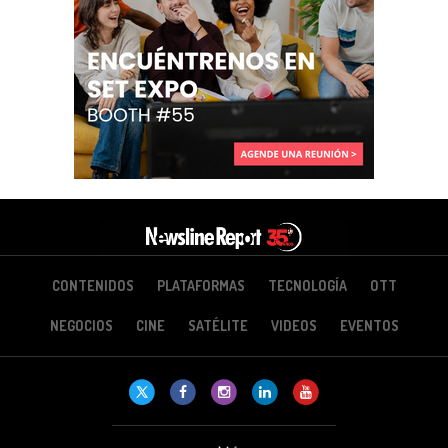
CONTENIDOS
PLATAFORMAS
TECNOLOGÍA
OTT
NEGOCIOS
CINE
SATÉLITE
VIDEOS
EVENTOS