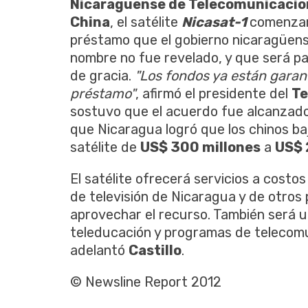
Nicaragüense de Telecomunicacio
China
, el satélite
Nicasat-1
comenzar
préstamo que el gobierno nicaragüen
nombre no fue revelado, y que será p
de gracia.
"Los fondos ya están garant
préstamo"
, afirmó el presidente del
Te
sostuvo que el acuerdo fue alcanzado
que Nicaragua logró que los chinos baj
satélite de
US$ 300 millones
a
US$
El satélite ofrecerá servicios a cost
de televisión de Nicaragua y de otros
aprovechar el recurso. También será uti
teleducación y programas de telecomu
adelantó
Castillo
.
© Newsline Report 2012