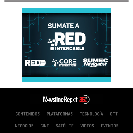
CONTENIDOS
PLATAFORMAS
TECNOLOGÍA
OTT
NEGOCIOS
CINE
SATÉLITE
VIDEOS
EVENTOS