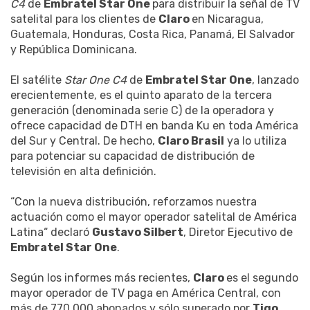
C4
de
Embratel Star One
para distribuir la señal de TV
satelital para los clientes de
Claro
en Nicaragua,
Guatemala, Honduras, Costa Rica, Panamá, El Salvador
y República Dominicana.
El satélite
Star One C4
de
Embratel Star One
, lanzado
erecientemente, es el quinto aparato de la tercera
generación (denominada serie C) de la operadora y
ofrece capacidad de DTH en banda Ku en toda América
del Sur y Central. De hecho,
Claro Brasil
ya lo utiliza
para potenciar su capacidad de distribución de
televisión en alta definición.
“Con la nueva distribución, reforzamos nuestra
actuación como el mayor operador satelital de América
Latina“ declaró
Gustavo Silbert
, Diretor Ejecutivo de
Embratel Star One
.
Según los informes más recientes,
Claro
es el segundo
mayor operador de TV paga en América Central, con
más de 770.000 abonados y sólo superado por
Tigo