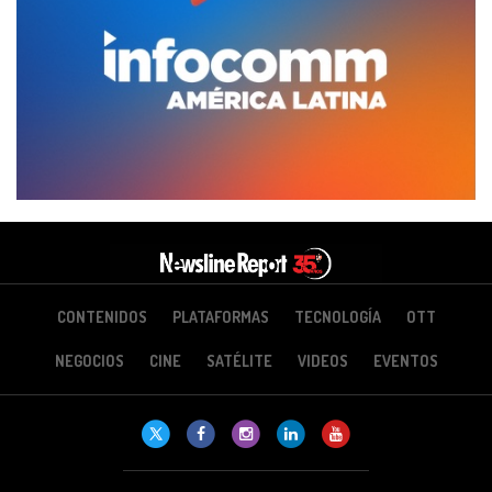
CONTENIDOS
PLATAFORMAS
TECNOLOGÍA
OTT
NEGOCIOS
CINE
SATÉLITE
VIDEOS
EVENTOS